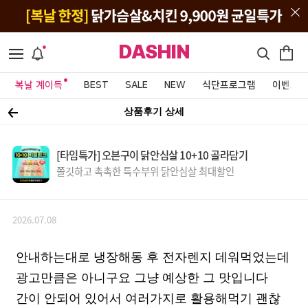
DASHIN
복날 계이득
BEST
SALE
NEW
식단프로그램
이벤트&
상품후기 상세
[타임특가] 오븐구이 닭안심살 10+10 골라담기
쫄깃하고 촉촉한 특수부위 닭안심살 최대할인
2026.07.08
안내하는대로 냉장해동 후 전자렌지 데워먹었는데
광고만큼은 아니구요 그냥 예상한 그 맛입니다
간이 안되어 있어서 여러가지로 활용해먹기 괜찮