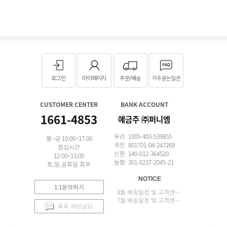
로그인
마이페이지
주문/배송
자주묻는질문
CUSTOMER CENTER
BANK ACCOUNT
1661-4853
예금주 ㈜퍼니엠
우리 1005-403-539855
월~금 10:00~17:00
국민 801701-04-247269
점심시간
신한 140-012-364520
12:00~13:00
농협 301-0237-2045-21
토,일,공휴일 휴무
NOTICE
1:1문의하기
8월 배송일정 및 고객센터 업무 안내
7월 배송일정 및 고객센터 업무 안내
톡톡 채팅상담