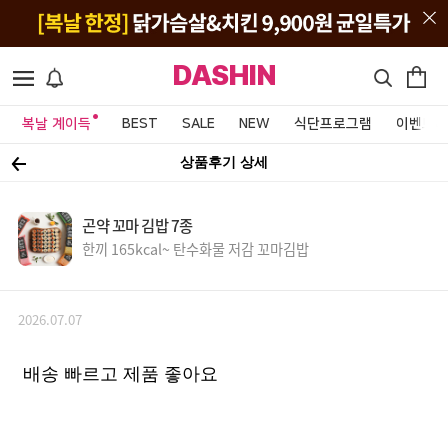
DASHIN
복날 계이득
BEST
SALE
NEW
식단프로그램
이벤트&
상품후기 상세
곤약 꼬마 김밥 7종
한끼 165kcal~ 탄수화물 저감 꼬마김밥
2026.07.07
배송 빠르고 제품 좋아요