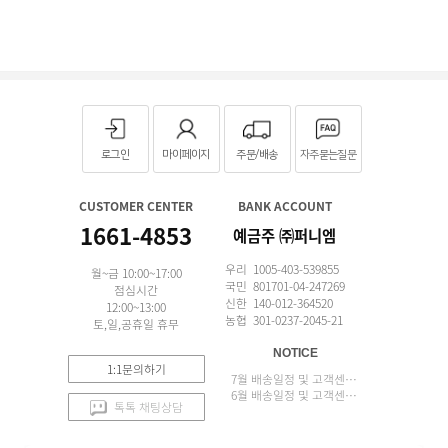
로그인
마이페이지
주문/배송
자주묻는질문
CUSTOMER CENTER
BANK ACCOUNT
1661-4853
예금주 ㈜퍼니엠
우리 1005-403-539855
월~금 10:00~17:00
국민 801701-04-247269
점심시간
신한 140-012-364520
12:00~13:00
농협 301-0237-2045-21
토,일,공휴일 휴무
NOTICE
1:1문의하기
7월 배송일정 및 고객센터 업무 안내
6월 배송일정 및 고객센터 업무 안내
톡톡 채팅상담