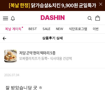
DASHIN
복날 계이득
BEST
SALE
NEW
식단프로그램
이벤트&
상품후기 상세
저당 곤약 현미 떡마리 5종
모짜렐라치즈가 듬뿍~ 식사대용 건강떡
2026.07.04
잘 받았습니당 굿 ㅎ