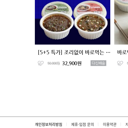
[5+5 특가] 조리없이 바로먹는 저칼로리 곤약이면 2종 (총10팩)
바로
32,900원
다신배송
50,000원
개인정보처리방침
제휴·입점 문의
이용약관