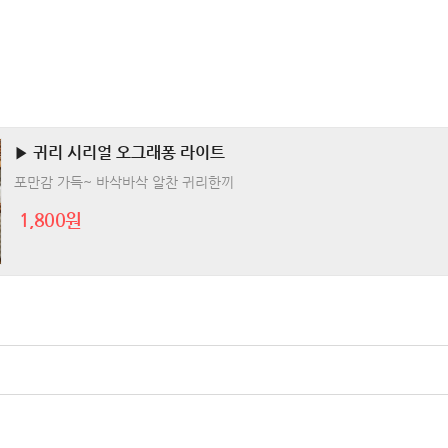
▶ 귀리 시리얼 오그래퐁 라이트
포만감 가득~ 바삭바삭 알찬 귀리한끼
1,800원