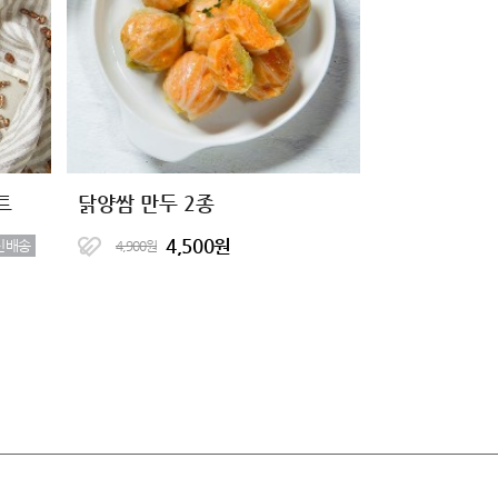
트
닭양쌈 만두 2종
4,500원
신배송
4,900원