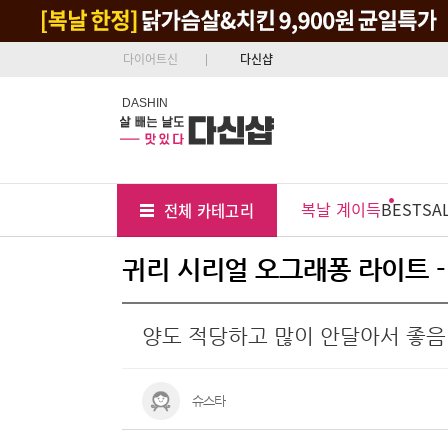
다이어트신
다신샵
DASHIN
Tab
Menu
복날 계이득
BEST
SA
전체 카테고리
Position
귀리 시리얼 오그래퐁 라이트 
양도 적당하고 많이 안달아서 좋음
슈스타