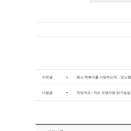
이전글
평소 떡볶이를 사랑하는데... 당뇨땜
다음글
맛있어요~ 저는 오뎅이랑 닭가슴살