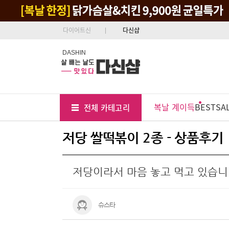
다이어트신
다신샵
DASHIN
Tab
Menu
복날 계이득
BEST
SA
전체 카테고리
Position
저당 쌀떡볶이 2종 - 상품후기
저당이라서 마음 놓고 먹고 있습니
슈스타