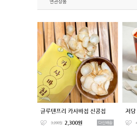
연관상품
글루텐프리 카사바칩 신콩칩
저당
2,300원
다신배송
3,200원