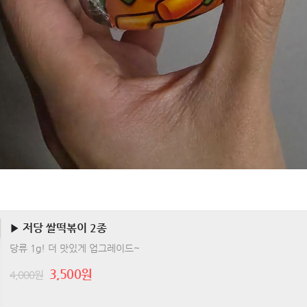
▶ 저당 쌀떡볶이 2종
당류 1g! 더 맛있게 업그레이드~
3,500원
4,000원