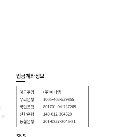
입금계좌정보
예금주명
(주)퍼니엠
우리은행
1005-403-539855
국민은행
801701-04-247269
)
신한은행
140-012-364520
 송
농협은행
301-0237-2045-21
SNS