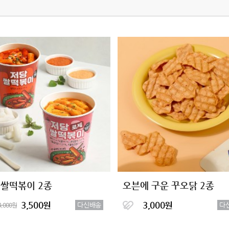
 쌀떡볶이 2종
오븐에 구운 꾸오닭 2종
3,500원
3,000원
다신배송
다
4,000원