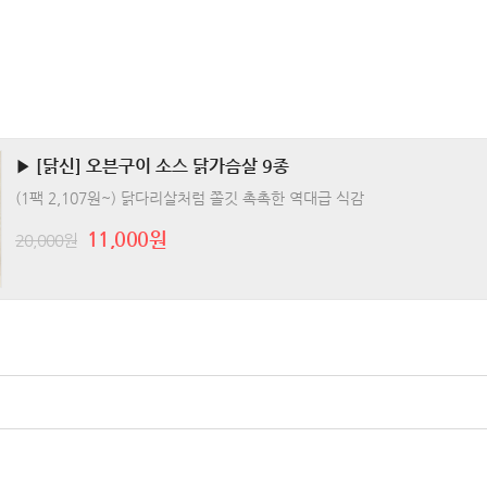
▶ [닭신] 오븐구이 소스 닭가슴살 9종
(1팩 2,107원~) 닭다리살처럼 쫄깃 촉촉한 역대급 식감
11,000원
20,000원