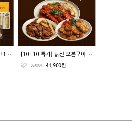
맛있는 단백질 식단 29종 1+1+1 골라담기
[10+10 특가] 닭신 오븐구이 닭안심살 7종 골라담기
41,900원
80,000원