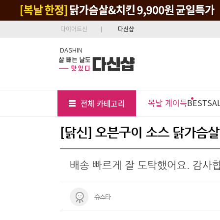
다이어트신
다신샵
DASHIN
Tab
Menu
복날 계이득
BEST
SA
전체 카테고리
Position
[닭신] 오븐구이 소스 닭가슴살
배송 빠르게 잘 도탁했어요. 감사
슈스타