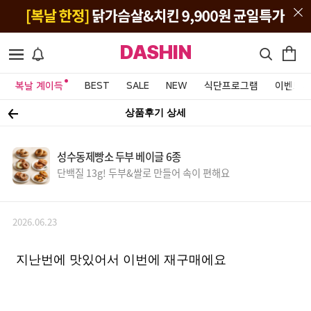
DASHIN
복날 계이득
BEST
SALE
NEW
식단프로그램
이벤트&
상품후기 상세
성수동제빵소 두부 베이글 6종
단백질 13g! 두부&쌀로 만들어 속이 편해요
2026.06.23
지난번에 맛있어서 이번에 재구매에요