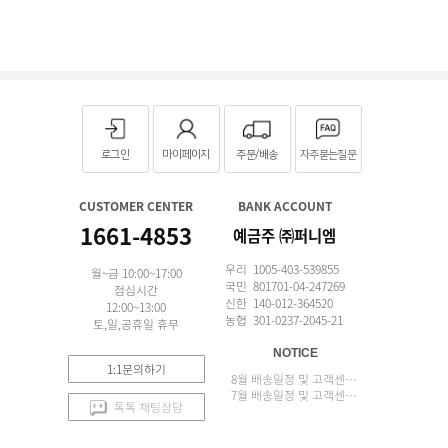
로그인
마이페이지
주문/배송
자주묻는질문
CUSTOMER CENTER
BANK ACCOUNT
1661-4853
예금주 ㈜퍼니엠
우리 1005-403-539855
월~금 10:00~17:00
국민 801701-04-247269
점심시간
신한 140-012-364520
12:00~13:00
농협 301-0237-2045-21
토,일,공휴일 휴무
NOTICE
1:1문의하기
8월 배송일정 및 고객센터 업무 안내
7월 배송일정 및 고객센터 업무 안내
톡톡 채팅상담