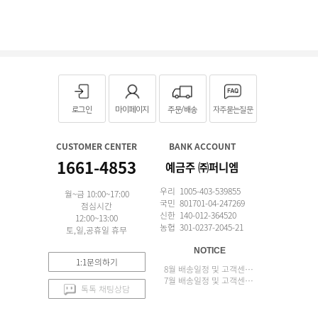
로그인
마이페이지
주문/배송
자주묻는질문
CUSTOMER CENTER
BANK ACCOUNT
1661-4853
예금주 ㈜퍼니엠
우리 1005-403-539855
월~금 10:00~17:00
국민 801701-04-247269
점심시간
신한 140-012-364520
12:00~13:00
농협 301-0237-2045-21
토,일,공휴일 휴무
NOTICE
1:1문의하기
8월 배송일정 및 고객센터 업무 안내
7월 배송일정 및 고객센터 업무 안내
톡톡 채팅상담