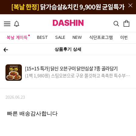
DASHIN
복날 계이득
BEST
SALE
NEW
식단프로그램
이벤트&
상품후기 상세
[15+15 특가] 닭신 오븐구이 닭안심살 7종 골라담기
(1팩 1,980원) 스팀오븐으로 구운 쫄깃하고 촉촉한 특수부위
닭안심살
2026.06.23
빠른 배송감사합니다