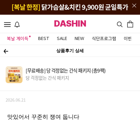
DASHIN
복날 계이득
BEST
SALE
NEW
식단프로그램
이벤트&
상품후기 상세
[무료배송] 당 걱정없는 간식 패키지 (총9팩)
당 걱정없는 간식 패키지
2026.06.21
맛있어서 꾸준히 쟁여 둡니다