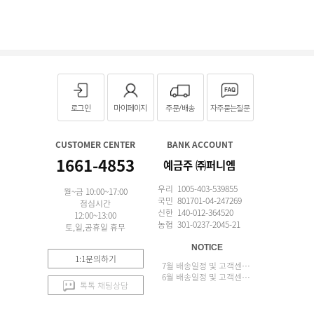
로그인
마이페이지
주문/배송
자주묻는질문
CUSTOMER CENTER
BANK ACCOUNT
1661-4853
예금주 ㈜퍼니엠
우리 1005-403-539855
월~금 10:00~17:00
국민 801701-04-247269
점심시간
신한 140-012-364520
12:00~13:00
농협 301-0237-2045-21
토,일,공휴일 휴무
NOTICE
1:1문의하기
7월 배송일정 및 고객센터 업무 안내
6월 배송일정 및 고객센터 업무 안내
톡톡 채팅상담