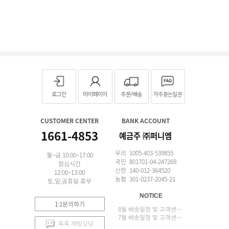
로그인
마이페이지
주문/배송
자주묻는질문
CUSTOMER CENTER
BANK ACCOUNT
1661-4853
예금주 ㈜퍼니엠
우리 1005-403-539855
월~금 10:00~17:00
국민 801701-04-247269
점심시간
신한 140-012-364520
12:00~13:00
농협 301-0237-2045-21
토,일,공휴일 휴무
NOTICE
1:1문의하기
8월 배송일정 및 고객센터 업무 안내
7월 배송일정 및 고객센터 업무 안내
톡톡 채팅상담