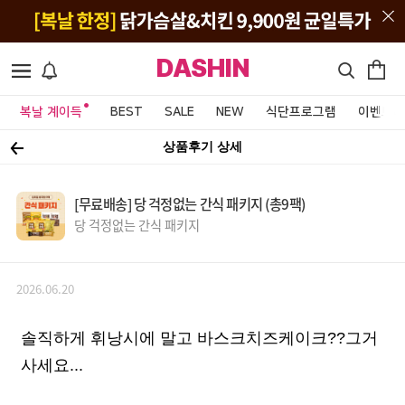
DASHIN
복날 계이득
BEST
SALE
NEW
식단프로그램
이벤트&
상품후기 상세
[무료배송] 당 걱정없는 간식 패키지 (총9팩)
당 걱정없는 간식 패키지
2026.06.20
솔직하게 휘낭시에 말고 바스크치즈케이크??그거
사세요...