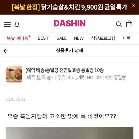
DASHIN
복날 계이득
BEST
SALE
NEW
식단프로그램
이벤트&
상품후기 상세
(예약 배송)통밀당 천연발효종 통밀빵 10종
[매주 월/목 출고] 우유, 버터, 계란 NO! 속이 편한 통밀빵
2026.06.11
요즘 흑임자빵의 고소한 맛에 푹 빠졌어요??