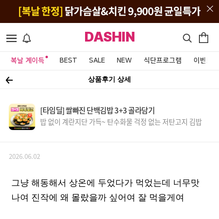
DASHIN
복날 계이득
BEST
SALE
NEW
식단프로그램
이벤트&
상품후기 상세
[타임딜] 쌀빠진 단백김밥 3+3 골라담기
밥 없이 계란지단 가득~ 탄수화물 걱정 없는 저탄고지 김밥
2026.06.02
그냥 해동해서 상온에 두었다가 먹었는데 너무맛
나여 진작에 왜 몰랐을까 싶어여 잘 먹을게여