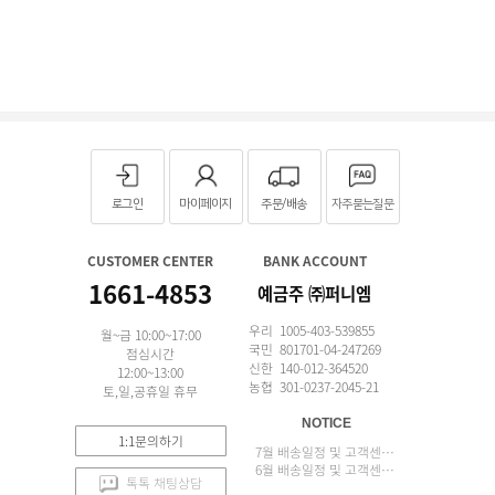
로그인
마이페이지
주문/배송
자주묻는질문
CUSTOMER CENTER
BANK ACCOUNT
1661-4853
예금주 ㈜퍼니엠
우리 1005-403-539855
월~금 10:00~17:00
국민 801701-04-247269
점심시간
신한 140-012-364520
12:00~13:00
농협 301-0237-2045-21
토,일,공휴일 휴무
NOTICE
1:1문의하기
7월 배송일정 및 고객센터 업무 안내
6월 배송일정 및 고객센터 업무 안내
톡톡 채팅상담