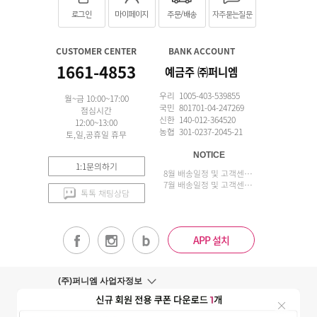
로그인
마이페이지
주문/배송
자주묻는질문
CUSTOMER CENTER
BANK ACCOUNT
1661-4853
예금주 ㈜퍼니엠
우리 1005-403-539855
월~금 10:00~17:00
국민 801701-04-247269
점심시간
신한 140-012-364520
12:00~13:00
농협 301-0237-2045-21
토,일,공휴일 휴무
NOTICE
1:1문의하기
8월 배송일정 및 고객센터 업무 안내
7월 배송일정 및 고객센터 업무 안내
톡톡 채팅상담
APP 설치
(주)퍼니엠 사업자정보
사업자번호조회
구매안전서비스
개인정보취급방침
이용약관