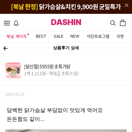
DASHIN
복날 계이득
BEST
SALE
NEW
식단프로그램
이벤트&
상품후기 상세
[닭신절] 5555원 초특가닭
1팩 1,111원~ 역대급 초특가 딜!
2026.05.27
담백한 닭가슴살 부담없이 맛있게 먹어요
든든함도 같이...